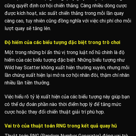
cũng quyết định cơ hội chiến thắng. Càng nhiều dòng cược
được kích hoạt, xác suất chiến thắng trong mỗi lần quay
càng cao, tuy nhiên cũng đồng nghĩa với việc chi phí cho mỗi
lượt quay sẽ tăng lên.
Độ hiếm của các biểu tượng đặc biệt trong trò chơi
Một trong những bí ẩn thú vị trong luật nổ hũ chính là độ
hiếm của các biểu tượng đặc biệt. Những biểu tượng như
Wild hay Scatter không xuất hiện thường xuyên, nhưng mỗi
lần chúng xuất hiện lại mở ra cơ hội nhân đôi, thậm chí nhân
nhiều lần tiền thưởng.
Việc hiểu rõ tỷ lệ xuất hiện của các biểu tượng này giúp bạn
có thể dự đoán phần nào thời điểm hợp lý để tăng mức
cược hoặc thay đổi chiến thuật giải trí phù hợp.
Vai trò của thuật toán RNG trong kết quả quay hũ
Thuật toán RNG (Random Number Generator) đóng vai trò