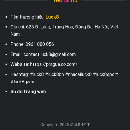
THÔNG TIN
Tên thương hiệu:
Luck8
Địa chỉ:
626 Đ. Láng, Trung Hoà, Đống Đa, Hà Nội, Việt
Nam
Phone:
0961 880 056
Email:
contact.luck8@gmail.com
Website: https://prague.co.com/
Hashtag:
#luck8 #luck8bh #nhacailuck8 #luck8sport
#luck8game
Sơ đồ trang web
Copyright 2026 ©
ASHE T