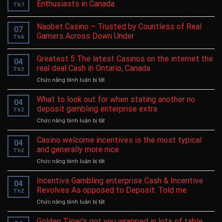
Enthusiasts in Canada
Th7
Naobet Casino – Trusted by Countless of Real
07
Gamers Across Down Under
Th6
Greatest 5 The latest Casinos on the internet the
04
real deal Cash in Ontario, Canada
Th2
ở
Chức năng bình luận bị tắt
Greatest
5
What to look out for when stating another no
04
The
deposit gambling enterprise extra
Th2
latest
ở
Chức năng bình luận bị tắt
Casinos
What
on
to
Casino welcome incentives is the most typical
the
04
look
internet
and generally more nice
Th2
out
the
ở
Chức năng bình luận bị tắt
for
real
Casino
when
deal
welcome
Incentive Gambling enterprise Cash & Incentive
stating
Cash
04
incentives
another
Revolves As opposed to Deposit: Told me
in
Th2
is
no
Ontario,
ở
Chức năng bình luận bị tắt
the
deposit
Canada
Incentive
most
gambling
Gambling
Golden Tiger’s got you wrapped in lots of table
typical
enterprise