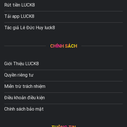
Rút tiền LUCK8
Tải app LUCK8
Tác giả Lê Đức Huy luck8
CHÍNH SÁCH
Giới Thiệu LUCK8
Quyền riêng tư
Miễn trừ trách nhiệm
Điều khoản điều kiện
Chính sách bảo mật