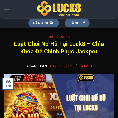
Chuyển
đến
nội
dung
ĐĂNG NHẬP
ĐĂNG KÝ
NỔ HŨ LUCK8
Luật Chơi Nổ Hũ Tại Luck8 – Chìa
Khóa Để Chinh Phục Jackpot
ĐÃ ĐĂNG TRÊN
THÁNG 5 6, 2025
BỞI
DANGBAI
06
Th5