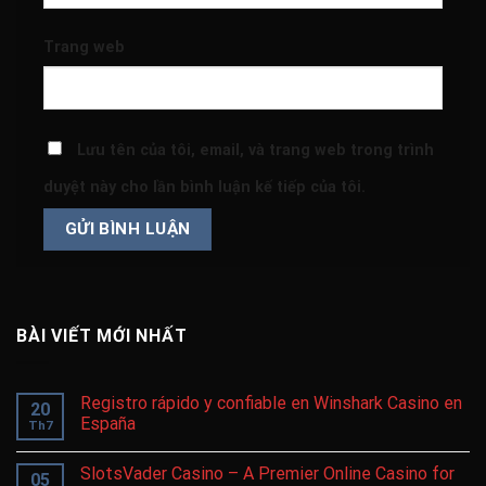
Trang web
Lưu tên của tôi, email, và trang web trong trình
duyệt này cho lần bình luận kế tiếp của tôi.
BÀI VIẾT MỚI NHẤT
Registro rápido y confiable en Winshark Casino en
20
España
Th7
SlotsVader Casino – A Premier Online Casino for
05