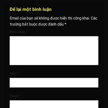
Để lại một bình luận
Email của bạn sẽ không được hiển thị công khai.
Các
trường bắt buộc được đánh dấu
*
Bình luận
*
Tên
*
Email
*