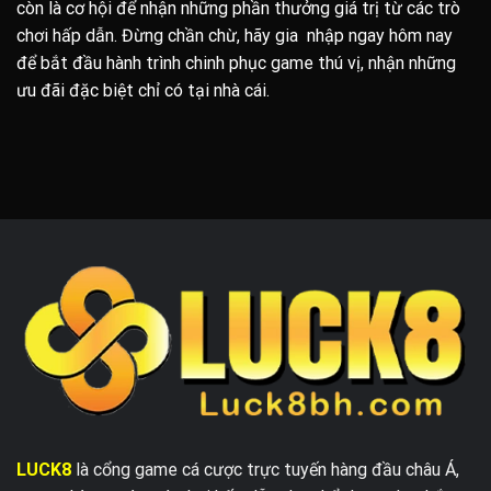
còn là cơ hội để nhận những phần thưởng giá trị từ các trò
chơi hấp dẫn. Đừng chần chừ, hãy gia nhập ngay hôm nay
để bắt đầu hành trình chinh phục game thú vị, nhận những
ưu đãi đặc biệt chỉ có tại nhà cái.
LUCK8
là cổng game cá cược trực tuyến hàng đầu châu Á,