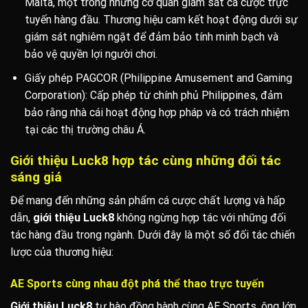
Malta, một trong những cơ quan giám sát cá cược trực
tuyến hàng đầu. Thương hiệu cam kết hoạt động dưới sự
giám sát nghiêm ngặt để đảm bảo tính minh bạch và
bảo vệ quyền lợi người chơi.
Giấy phép PAGCOR (Philippine Amusement and Gaming
Corporation): Cấp phép từ chính phủ Philippines, đảm
bảo rằng nhà cái hoạt động hợp pháp và có trách nhiệm
tại các thị trường châu Á.
Giới thiệu Luck8 hợp tác cùng những đối tác
sáng giá
Để mang đến những sản phẩm cá cược chất lượng và hấp
dẫn,
giới thiệu Luck8
không ngừng hợp tác với những đối
tác hàng đầu trong ngành. Dưới đây là một số đối tác chiến
lược của thương hiệu:
AE Sports cùng nhau đột phá thể thao trực tuyến
Giới thiệu Luck8
tự hào đồng hành cùng AE Sports, ông lớn