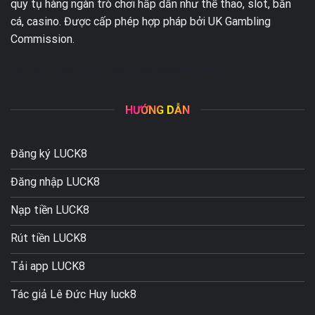
quy tụ hàng ngàn trò chơi hấp dẫn như thể thao, slot, bắn
cá, casino. Được cấp phép hợp pháp bởi
UK Gambling
Commission
.
Đối tác chiến lượt:
s
x88
lv88
dh88
92lottery
HƯỚNG DẪN
Đăng ký LUCK8
Đăng nhập LUCK8
Nạp tiền LUCK8
Rút tiền LUCK8
Tải app LUCK8
Tác giả Lê Đức Huy luck8