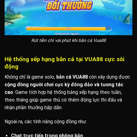
Rút tiền chỉ vài phút khi bắn cá Vua88
Hệ thống xếp hạng bắn cá tại VUA88 cực sôi
động
Không chỉ là game solo,
bắn cá VUA88
còn xây dựng được
cộng đồng người chơi cực kỳ đông đảo và tương tác
cao
. Game tích hợp hệ thống bảng xếp hạng theo tuần,
theo tháng giúp game thủ có thêm động lực thi đấu và
nhận phần thưởng hấp dẫn.
Ngoài ra, các tính năng cộng đồng như:
Chat trực tiếp trong phòng bắn