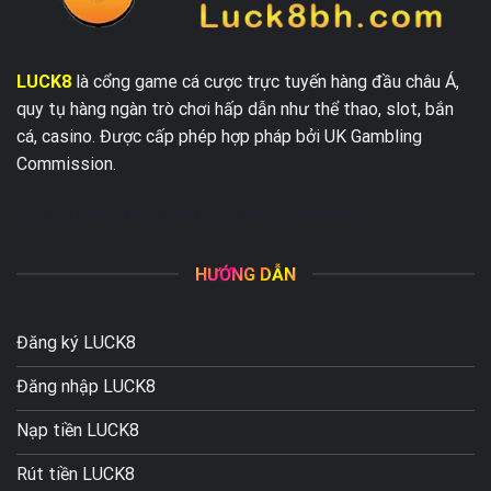
own
provincial
web
sites
LUCK8
là cổng game cá cược trực tuyến hàng đầu châu Á,
quy tụ hàng ngàn trò chơi hấp dẫn như thể thao, slot, bắn
cá, casino. Được cấp phép hợp pháp bởi
UK Gambling
Commission
.
Đối tác chiến lượt:
s
x88
lv88
dh88
92lottery
HƯỚNG DẪN
Đăng ký LUCK8
Đăng nhập LUCK8
Nạp tiền LUCK8
Rút tiền LUCK8