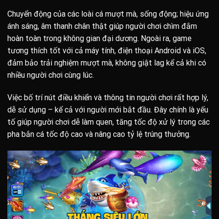
Chuyển động của các loài cá mượt mà, sống động; hiệu ứng
ánh sáng, âm thanh chân thật giúp người chơi chìm đắm
hoàn toàn trong không gian đại dương. Ngoài ra, game
tương thích tốt với cả máy tính, điện thoại Android và iOS,
đảm bảo trải nghiệm mượt mà, không giật lag kể cả khi có
nhiều người chơi cùng lúc.
Việc bố trí nút điều khiển và thông tin người chơi rất hợp lý,
dễ sử dụng – kể cả với người mới bắt đầu. Đây chính là yếu
tố giúp người chơi dễ làm quen, tăng tốc độ xử lý trong các
pha bắn cá tốc độ cao và nâng cao tỷ lệ trúng thưởng.