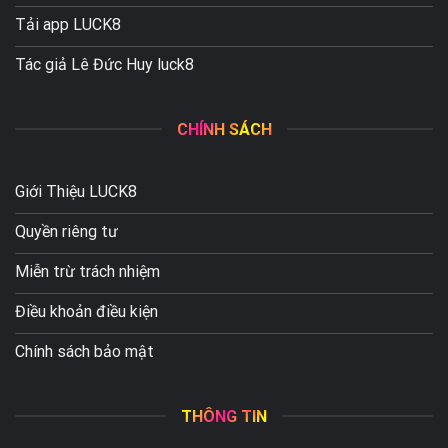
Tải app LUCK8
Tác giả Lê Đức Huy luck8
CHÍNH SÁCH
Giới Thiệu LUCK8
Quyền riêng tư
Miễn trừ trách nhiệm
Điều khoản điều kiện
Chính sách bảo mật
THÔNG TIN