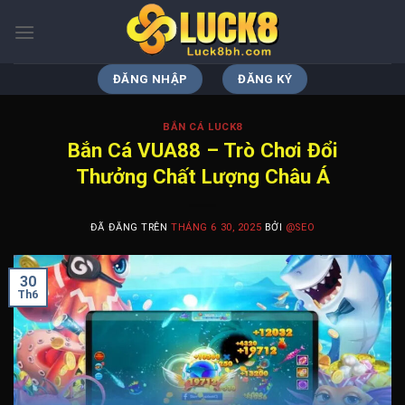
Chuyển
đến
nội
dung
ĐĂNG NHẬP
ĐĂNG KÝ
BẮN CÁ LUCK8
Bắn Cá VUA88 – Trò Chơi Đổi
Thưởng Chất Lượng Châu Á
ĐÃ ĐĂNG TRÊN
THÁNG 6 30, 2025
BỞI
@SEO
30
Th6