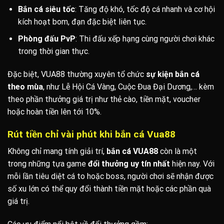
Bắn cá siêu tốc
: Tăng độ khó, tốc độ cá nhanh và cơ hội
kích hoạt bom, đạn đặc biệt liên tục.
Phòng đấu PvP
: Thi đấu xếp hạng cùng người chơi khác
trong thời gian thực.
Đặc biệt, VUA88 thường xuyên tổ chức
sự kiện bắn cá
theo mùa
, như Lễ Hội Cá Vàng, Cuộc Đua Đại Dương,… kèm
theo phần thưởng giá trị như thẻ cào, tiền mặt, voucher
hoặc hoàn tiền lên tới 10%.
Rút tiền chỉ vài phút khi bắn cá Vua88
Không chỉ mang tính giải trí,
bắn cá VUA88
còn là một
trong những tựa game
đổi thưởng uy tín nhất
hiện nay. Với
mỗi lần tiêu diệt cá to hoặc boss, người chơi sẽ nhận được
số xu lớn có thể quy đổi thành tiền mặt hoặc các phần quà
giá trị.